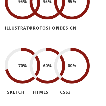
95
%
95
%
95
%
ILLUSTRATOR
PHOTOSHOP
INDESIGN
70
%
60
%
60
%
SKETCH
HTML5
CSS3