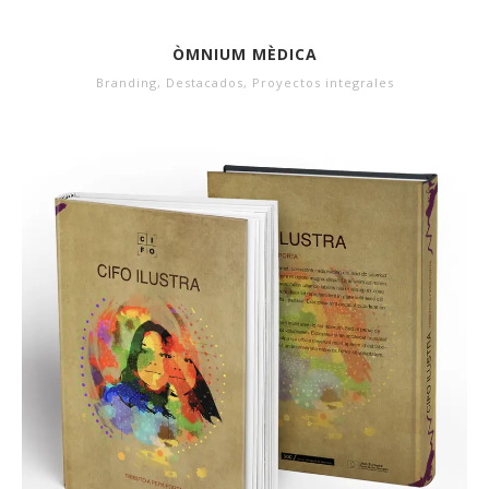
ÒMNIUM MÈDICA
Branding
,
Destacados
,
Proyectos integrales